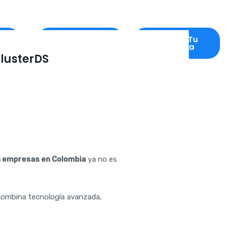
o
Quienes
Solicita Tu
Somos
Asesoría
lusterDS
a empresas en Colombia
ya no es
 combina tecnología avanzada,