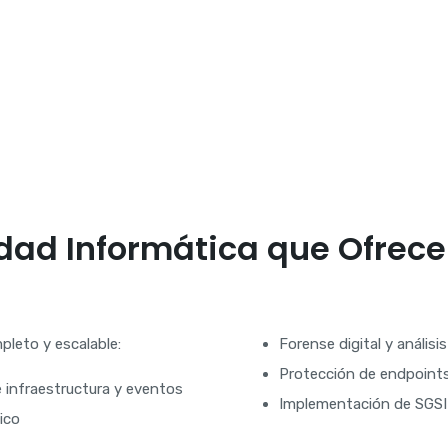
Servicios en
Seguridad
Servicio de
Análisis
Forense
Informático
para
Empresas
idad Informática que Ofrec
Ciberseguridad
para
Pymes:
leto y escalable:
Forense digital y anális
Protección
Protección de endpoint
Digital para
 infraestructura y eventos
Implementación de SGSI
tu Empresa
ico
Hacking