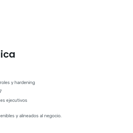
ica
roles y hardening
7
tes ejecutivos
nibles y alineados al negocio.