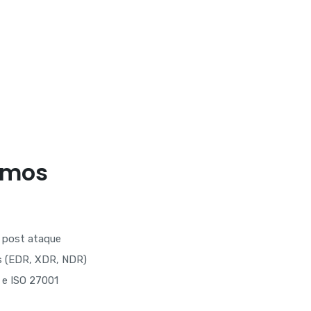
emos
is post ataque
s (EDR, XDR, NDR)
 e ISO 27001