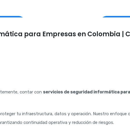
Menú
Home
Portafoli
Servicios
rmática para Empresas en Colombia | C
Servicios de
Infraestructura
IT
Gestión
Avanzada
de
Dispositivos
ntemente, contar con
servicios de seguridad informática par
Móviles
(MDM):
roteger tu infraestructura, datos y operación. Nuestro enfoque
Clave para
arantizando continuidad operativa y reducción de riesgos.
la