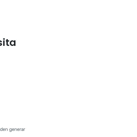
Ético para
Empresas
en
Colombia
sita
Hacking
Ético para
Empresas
en Bogotá
Servicio de
ciberseguridad
empresas
Colombia
Servicio de
CiberSeguridad
eden generar
Empresarial