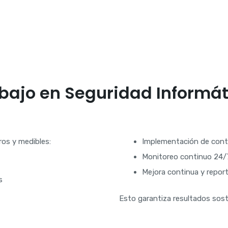
Servicio de
Pruebas de
Ingeniería
Social para
Empresas
Servicio
bajo en Seguridad Informát
SOC NOC
para
Empresas
os y medibles:
Implementación de cont
Monitoreo continuo 24/
Mejora continua y repor
s
Esto garantiza resultados soste