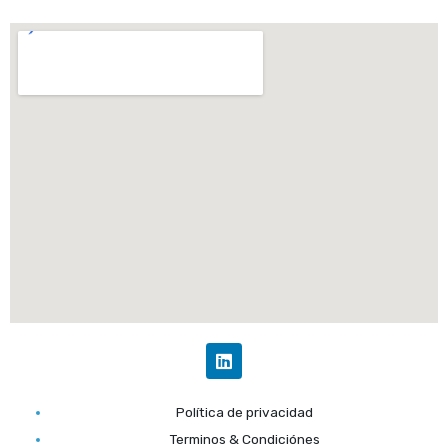
L
i
n
k
Política de privacidad
e
d
Terminos & Condiciónes