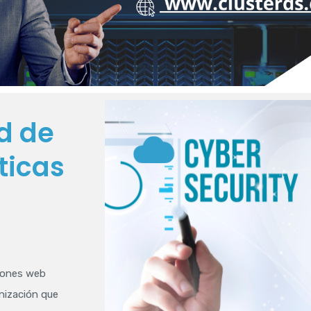
d de
ticas
ciones web
anización que