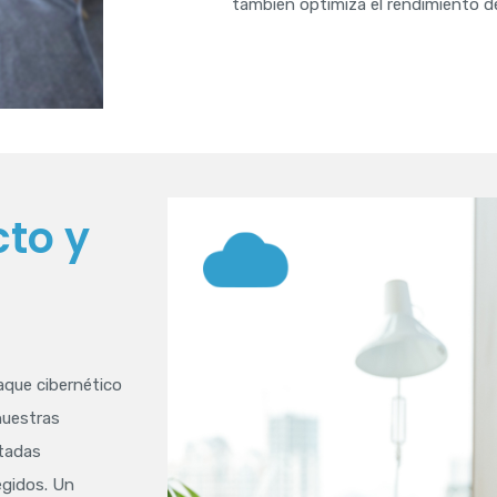
también optimiza el rendimiento de
to y
aque cibernético
nuestras
ntadas
egidos. Un