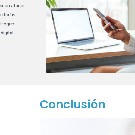
nir un ataque
ditorías
ntengan
igital.
Conclusión