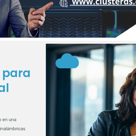
 para
al
do en una
inalámbricas