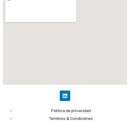
L
i
n
k
Política de privacidad
e
d
Terminos & Condiciónes
i
n