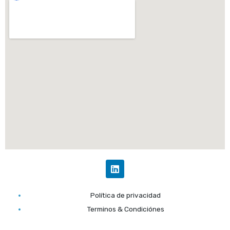
L
i
n
k
Política de privacidad
e
d
Terminos & Condiciónes
i
n