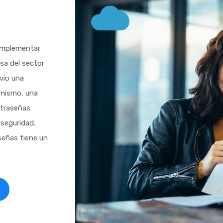
Servicio de
Pruebas de
Ingeniería
 implementar
Social para
sa del sector
Empresas
vio una
Servicio
imismo, una
SOC NOC
ntraseñas
para
 seguridad.
Empresas
señas tiene un