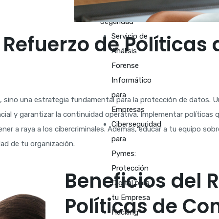
Servicios en
Seguridad
 Refuerzo de Políticas 
Servicio de
Análisis
Forense
Informático
para
, sino una estrategia fundamental para la protección de datos. 
Empresas
ial y garantizar la continuidad operativa. Implementar políticas q
Ciberseguridad
ner a raya a los cibercriminales. Además, educar a tu equipo sob
para
dad de tu organización.
Pymes:
Protección
Beneficios del 
Digital para
Políticas de Co
tu Empresa
Hacking