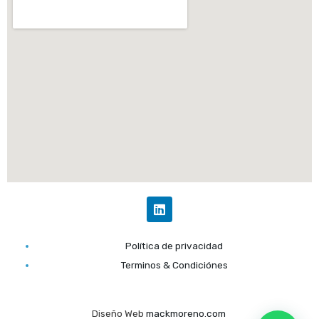
L
i
n
k
Política de privacidad
e
d
Terminos & Condiciónes
i
n
Diseño Web
mackmoreno.com