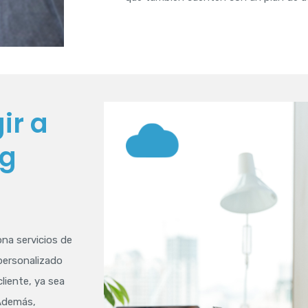
ir a
ng
na servicios de
 personalizado
liente, ya sea
 Además,