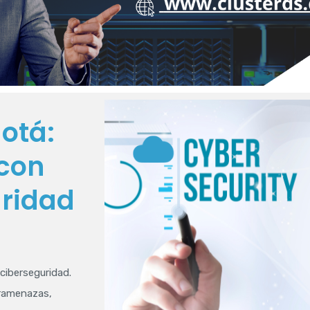
otá:
 con
uridad
 ciberseguridad.
ramenazas,