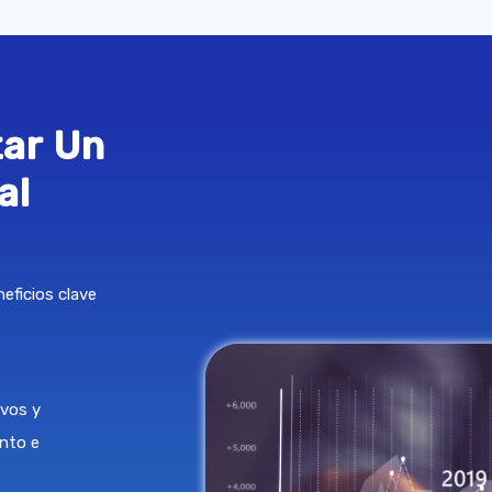
tar Un
al
eficios clave
ivos y
nto e