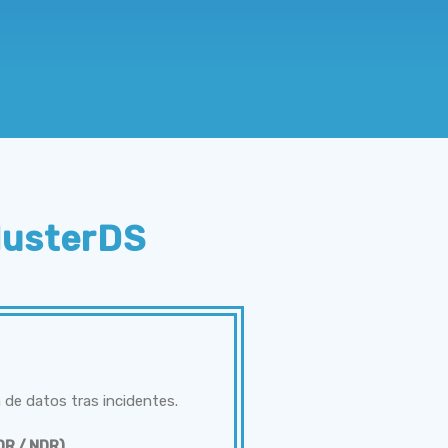
lusterDS
 de datos tras incidentes.
DR / NDR)