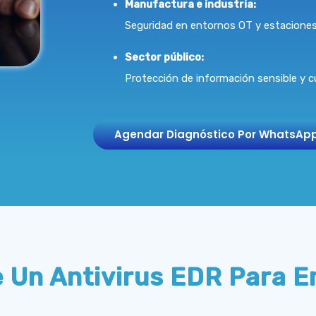
Manufactura e industria:
Seguridad en entornos OT y estaciones 
Sector público:
Protección de información sensible y c
Agendar Diagnóstico Por WhatsApp
De Un Antivirus EDR Para 