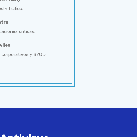
d y tráfico.
etral
aciones críticas.
viles
s corporativos y BYOD.